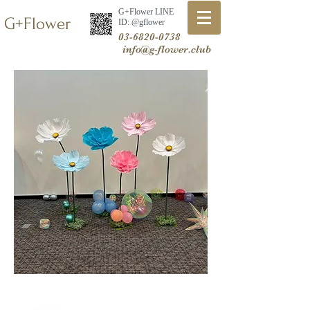
G+Flower LINE
G+Flower
​ID: @gflower
03-6820-0738
info@g-flower.club