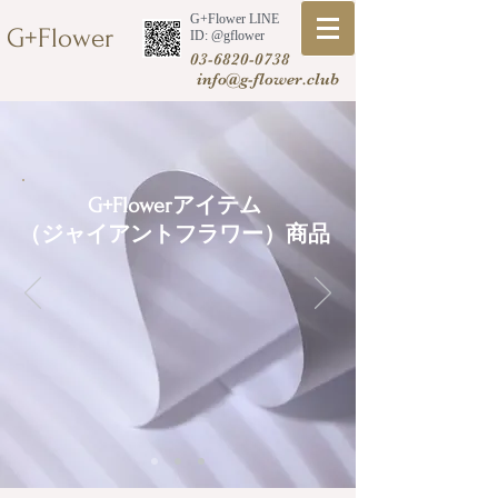
G+Flower LINE
G+Flower
​ID: @gflower
03-6820-0738
info@g-flower.club
アイテム
G+Flower
（ジャイアントフラワー）商品