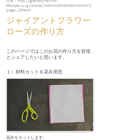
出典：
http://gathery.recruit-
lifestyle.co.jp/article/1143130808495095901/
page_2#auto
ジャイアントフラワー
ローズの作り方
このページではこのお花の作り方を皆様
とシェアしたいと思います。
１）材料カット＆花弁用意
花弁をカットします。