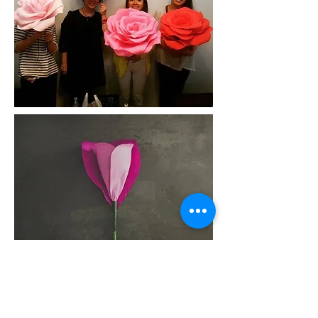
茎にまず、涙型（ディアドロップ型）を巻き付
け、テープで止めます。涙型を全部巻いたあと
はハート形をい枚ずつ巻いていきます。
⇒ 手作りキット【MローズL】購入ページ