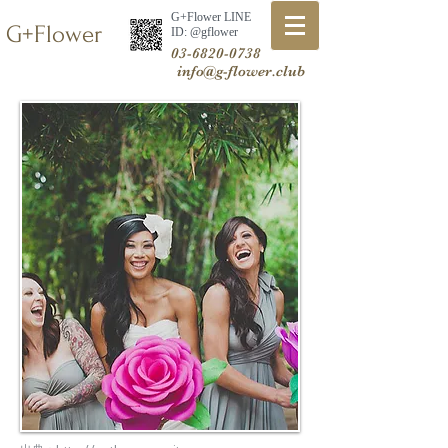
G+Flower LINE
G+Flower
​ID: @gflower
03-6820-0738
info@g-flower.club