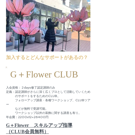
​加入するとどんなサポートがあるの？
​G＋Flower CLUB
​入会資格：２days修了認定講師のみ
定義：認定講師がさらに深く広くプロとして活動していくため
​ のサポートをするためのCLUB。
フォローアップ講座・各種ワークショップ、CLUBツア
ー
などが無料で受講可能。
​ ワークショップ以外の装飾に関する講座も有り。
​年会費：2200x12=26400円
​G＋Flower スキルアップ指導
（CLUB会員無料）