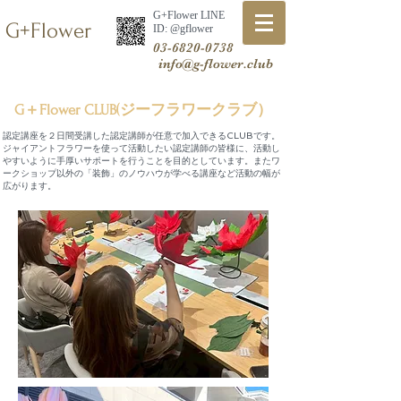
G+Flower LINE
G+Flower
​ID: @gflower
03-6820-0738
info@g-flower.club
G＋Flower CLUB(ジーフラワークラブ）
認定講座を２日間受講した認定講師が任意で加入できるCLUBです。
ジャイアントフラワーを使って活動したい認定講師の皆様に、活動し
やすいように手厚いサポートを​行うことを目的としています。またワ
ークショップ以外の「装飾」のノウハウが学べる講座など活動の幅が
広がります。