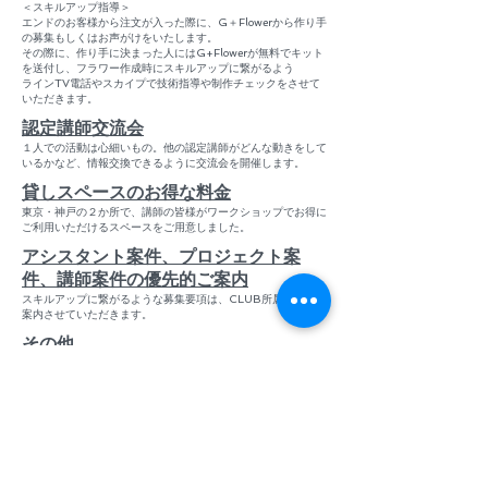
​＜スキルアップ指導＞
エンドのお客様から注文が入った際に、G＋Flowerから作り手
の募集もしくはお声がけをいたします。
その際に、作り手に決まった人にはG+Flowerが無料でキット
を送付し、フラワー作成時にスキルアップに繋がるよう
ラインTV電話やスカイプで技術指導や制作チェックをさせて
いただきます。​
​認定講師交流会
１人での活動は心細いもの。他の認定講師がどんな動きをして
いるかなど、情報交換できるように交流会を開催します。
​貸しスペースのお得な料金
東京・神戸の２か所で、講師の皆様がワークショップでお得に
ご利用いただけるスペースをご用意しました。
​アシスタント案件、プロジェクト案
件、講師案件の優先的ご案内
​スキルアップに繋がるような募集要項は、CLUB所属講師より
案内させていただきます。
​その他
皆様にお役立ち出来そうな情報を随時発信いたします。
© G+Flower
G+Flower