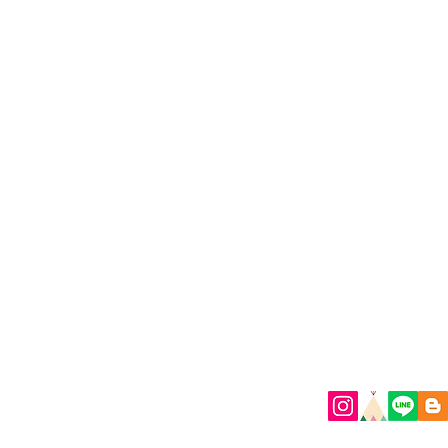
© G+Flower
G+Flowe
日本初ジャイアントフ
​SNSでも最新情報を