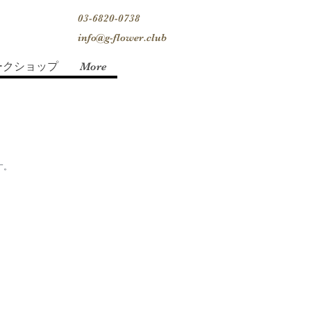
03-6820-0738
info@g-flower.club
ークショップ
More
す。