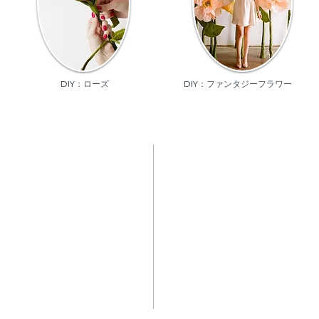
DIY：ローズ
DIY：ファンタジーフラワー
CONT
r
03-682
ラワー専門店
info@
更新
お問い