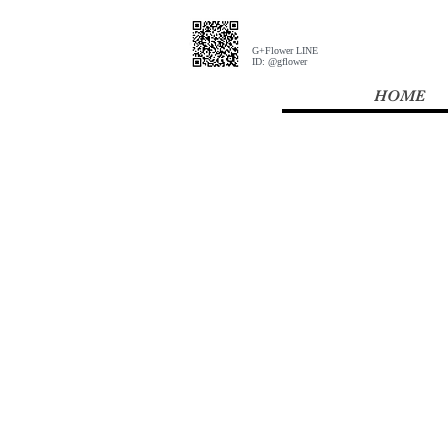
G+Flower LINE
​ID: @gflower
HOME